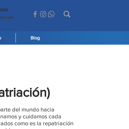
-5050
red.com
o
Blog
triación)
parte del mundo hacia
dinamos y cuidamos cada
cados como es la repatriación