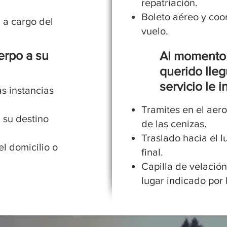
repatriación.
Boleto aéreo y coor
 a cargo del
vuelo.
uerpo a su
Al momento 
querido lleg
servicio le i
s instancias
Tramites en el aero
a su destino
de las cenizas.
Traslado hacia el l
el domicilio o
final.
Capilla de velación
lugar indicado por l