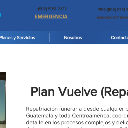
+(502) 5951 2222
PBX: (502) 2231
EMERGENCIA
asistencia@fune
Planes y Servicios
Nosotros
Contact
Plan Vuelve (Repa
Repatriación funeraria desde cualquier 
Guatemala y toda Centroamérica, coor
detalle en los procesos complejos y deli