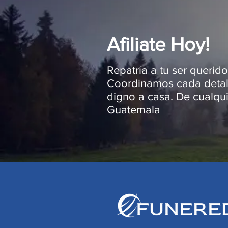
Afiliate Hoy!
Repatría a tu ser querid
Coordinamos cada detal
digno a casa. De cualqu
Guatemala